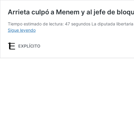
Arrieta culpó a Menem y al jefe de bloque
Tiempo estimado de lectura: 47 segundos La diputada libertaria
Arrieta
Sigue leyendo
culpó
a
EXPLÍCITO
Menem
y
al
jefe
de
bloque
de
los
libertarios
por
la
visita
a
Astiz