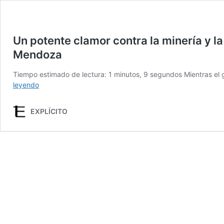
Un potente clamor contra la minería y l
Mendoza
Tiempo estimado de lectura: 1 minutos, 9 segundos Mientras el 
Un
leyendo
potente
clamor
EXPLÍCITO
contra
la
minería
y
la
persecución
de
asambleístas
ejecutada
por
Cornejo