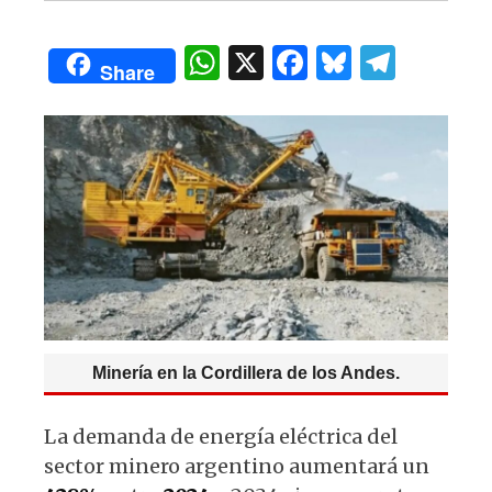
W
X
F
B
T
Share
h
a
lu
el
at
c
es
e
s
e
k
g
A
b
y
ra
p
o
m
p
o
k
Minería en la Cordillera de los Andes.
La demanda de energía eléctrica del
sector minero argentino aumentará un