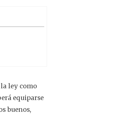
 la ley como
berá equiparse
os buenos,