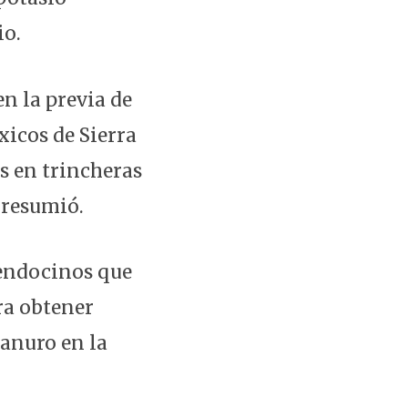
io.
en la previa de
xicos de Sierra
s en trincheras
 resumió.
mendocinos que
ra obtener
ianuro en la