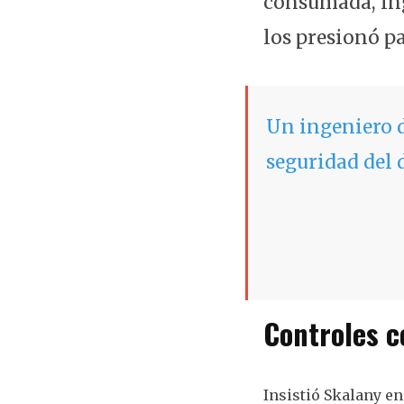
consumada, ing
los presionó p
Un ingeniero d
seguridad del
Controles c
Insistió Skalany en