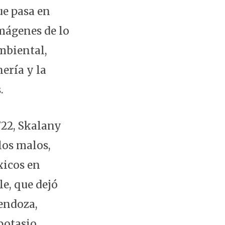
ue pasa en
mágenes de lo
ambiental,
ería y la
.
7722, Skalany
los malos,
xicos en
e, que dejó
endoza,
potasio