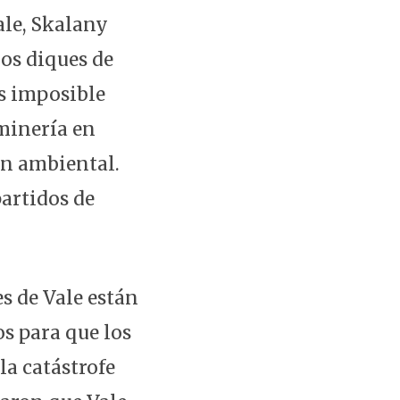
ale, Skalany
los diques de
es imposible
 minería en
ón ambiental.
partidos de
s de Vale están
s para que los
la catástrofe