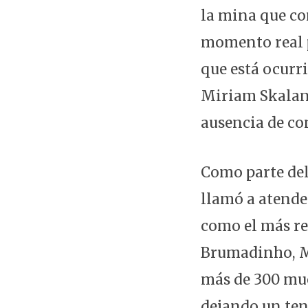
la mina que co
momento real p
que está ocurr
Miriam Skalany
ausencia de con
Como parte del
llamó a atende
como el más rec
Brumadinho, Mi
más de 300 mue
dejando un ten