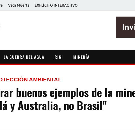
re
Vaca Muerta
EXPLÍCITO INTERACTIVO
EXPLÍCITO
Periodismo sin maripositas
LA GUERRA DEL AGUA
RIGI
MINERÍA
OTECCIÓN AMBIENTAL
rar buenos ejemplos de la min
á y Australia, no Brasil"