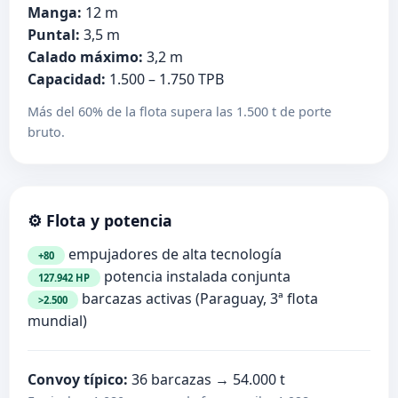
Manga:
12 m
Puntal:
3,5 m
Calado máximo:
3,2 m
Capacidad:
1.500 – 1.750 TPB
Más del 60% de la flota supera las 1.500 t de porte
bruto.
⚙️ Flota y potencia
empujadores de alta tecnología
+80
potencia instalada conjunta
127.942 HP
barcazas activas (Paraguay, 3ª flota
>2.500
mundial)
Convoy típico:
36 barcazas → 54.000 t