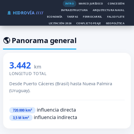
INTRO
MARCO JURÍDICO
CONCESIÓN
INFRAESTRUCTURA
ARQUITECTURA NAVAL
🚢 HIDROVÍA ////
ECONOMÍA
TARIFAS
FERROCARRIL
FALSO FLETE
LICITACIÓN 2026
CONFLICTO PEAJE
GEOPOLÍTICA
NARCOTRÁFICO
AMBIENTE
🌎 Panorama general
3.442
km
LONGITUD TOTAL
Desde Puerto Cáceres (Brasil) hasta Nueva Palmira
(Uruguay).
influencia directa
720.000 km²
influencia indirecta
3,5 M km²