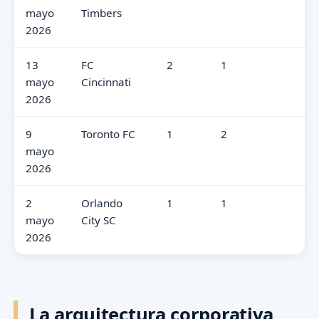
mayo
Timbers
2026
13
FC
2
1
3
mayo
Cincinnati
2026
9
Toronto FC
1
2
4
mayo
2026
2
Orlando
1
1
4
mayo
City SC
2026
La arquitectura corporativa