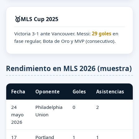
🥇
MLS Cup 2025
Victoria 3-1 ante Vancouver. Messi:
29 goles
en
fase regular, Bota de Oro y MVP (consecutivo).
Rendimiento en MLS 2026 (muestra)
Fecha
Oponente
Goles
Asistencias
P
24
Philadelphia
0
2
2
mayo
Union
2026
17
Portland
1
1
2