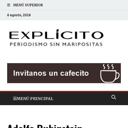
MENÚ SUPERIOR
6 agosto, 2026
EXP
Periodis
sin
mariposit
MENÚ PRINCIPAL