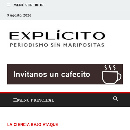
MENÚ SUPERIOR
9 agosto, 2026
EXP
Periodis
sin
mariposit
MENÚ PRINCIPAL
LA CIENCIA BAJO ATAQUE