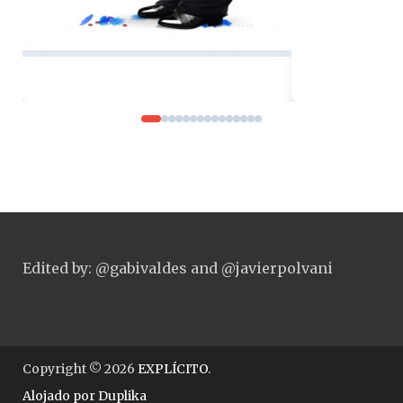
Edited by: @gabivaldes and @javierpolvani
Copyright © 2026
EXPLÍCITO
.
Alojado por
Duplika