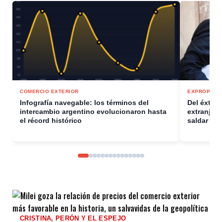
COMERCIO EXTERIOR
EXPROPIACI
Infografía navegable: los términos del
Del éxtasi
intercambio argentino evolucionaron hasta
extranjeri
el récord histórico
saldar de
CRISTINA, PERÓN Y EL ESPEJO