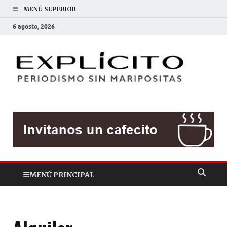
MENÚ SUPERIOR
6 agosto, 2026
EXP
Periodis
sin
mariposit
MENÚ PRINCIPAL