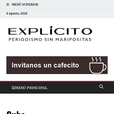
MENÚ SUPERIOR
6 agosto, 2026
EXP
Periodis
sin
mariposit
MENÚ PRINCIPAL