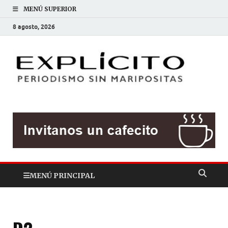
MENÚ SUPERIOR
8 agosto, 2026
EXP
Periodis
sin
mariposit
MENÚ PRINCIPAL