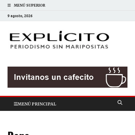
MENÚ SUPERIOR
9 agosto, 2026
EXP
Periodis
sin
mariposit
MENÚ PRINCIPAL