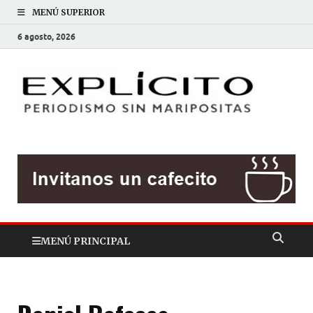
MENÚ SUPERIOR
6 agosto, 2026
EXP
Periodis
sin
mariposit
MENÚ PRINCIPAL