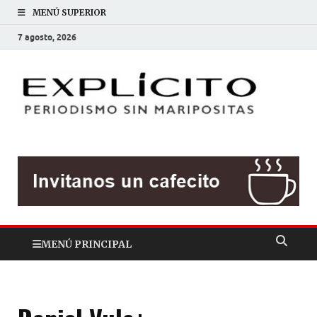
MENÚ SUPERIOR
7 agosto, 2026
EXP
Periodis
sin
mariposit
MENÚ PRINCIPAL