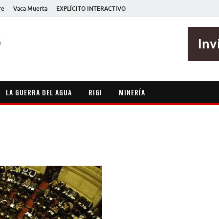
re
Vaca Muerta
EXPLÍCITO INTERACTIVO
EXPLÍCITO
Periodismo sin maripositas
LA GUERRA DEL AGUA
RIGI
MINERÍA