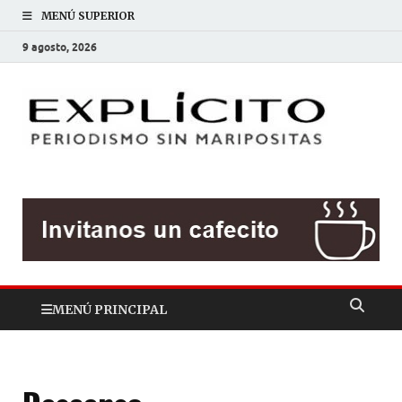
MENÚ SUPERIOR
9 agosto, 2026
EXP
Periodis
sin
mariposit
MENÚ PRINCIPAL