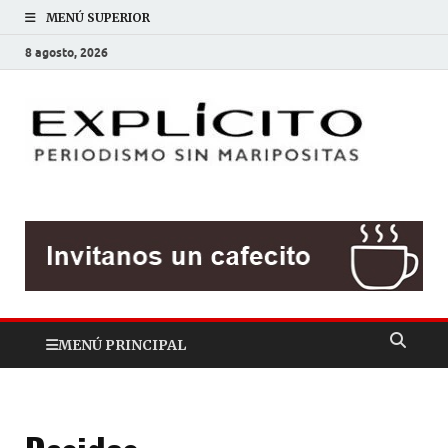
MENÚ SUPERIOR
8 agosto, 2026
EXP
Periodis
sin
mariposit
MENÚ PRINCIPAL