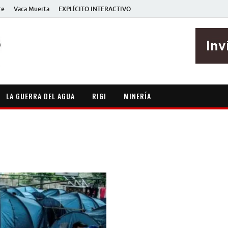
re
Vaca Muerta
EXPLÍCITO INTERACTIVO
EXPLÍCITO
Periodismo sin maripositas
LA GUERRA DEL AGUA
RIGI
MINERÍA