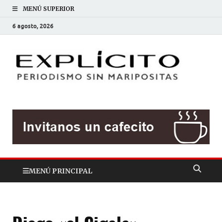
MENÚ SUPERIOR
6 agosto, 2026
EXP
Periodis
sin
mariposit
MENÚ PRINCIPAL