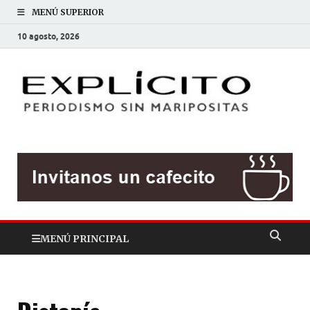
MENÚ SUPERIOR
10 agosto, 2026
EXP
Periodis
sin
mariposit
MENÚ PRINCIPAL