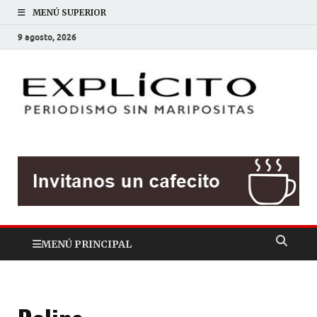
MENÚ SUPERIOR
9 agosto, 2026
EXP
Periodis
sin
mariposit
MENÚ PRINCIPAL