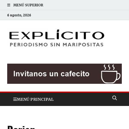
MENÚ SUPERIOR
6 agosto, 2026
EXP
Periodis
sin
mariposit
MENÚ PRINCIPAL