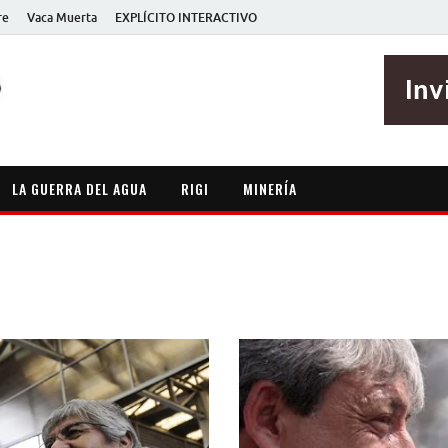
re
Vaca Muerta
EXPLÍCITO INTERACTIVO
EXPLÍCITO
Periodismo sin maripositas
LA GUERRA DEL AGUA
RIGI
MINERÍA