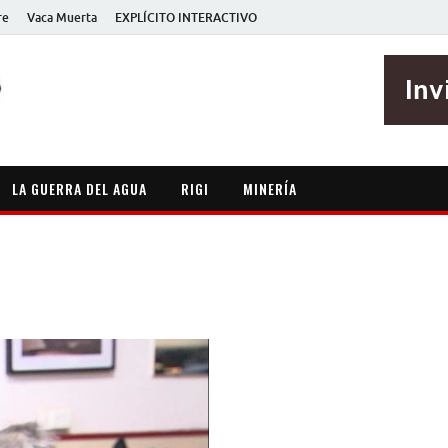
re
Vaca Muerta
EXPLÍCITO INTERACTIVO
EXPLÍCITO
Periodismo sin maripositas
LA GUERRA DEL AGUA
RIGI
MINERÍA