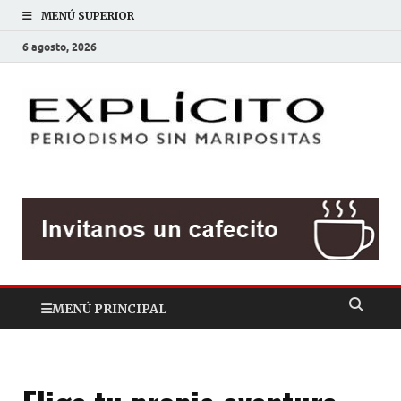
MENÚ SUPERIOR
6 agosto, 2026
EXP
Periodis
sin
mariposit
MENÚ PRINCIPAL