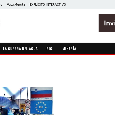
re
Vaca Muerta
EXPLÍCITO INTERACTIVO
EXPLÍCITO
Periodismo sin maripositas
LA GUERRA DEL AGUA
RIGI
MINERÍA