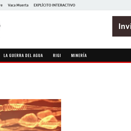
re
Vaca Muerta
EXPLÍCITO INTERACTIVO
EXPLÍCITO
Periodismo sin maripositas
LA GUERRA DEL AGUA
RIGI
MINERÍA