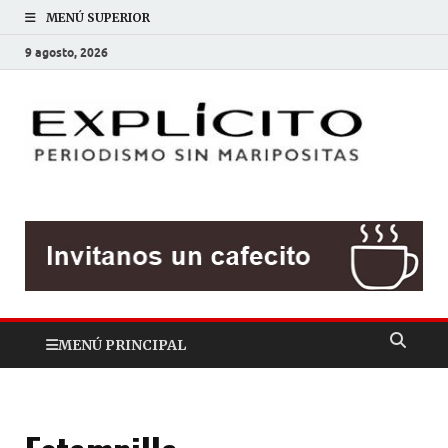
MENÚ SUPERIOR
9 agosto, 2026
EXP
Periodis
sin
mariposit
MENÚ PRINCIPAL