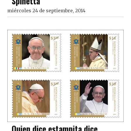
Spinetta
miércoles 24 de septiembre, 2014
Quien dice estampita dice