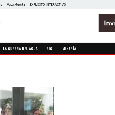
re
Vaca Muerta
EXPLÍCITO INTERACTIVO
EXPLÍCITO
Periodismo sin maripositas
LA GUERRA DEL AGUA
RIGI
MINERÍA