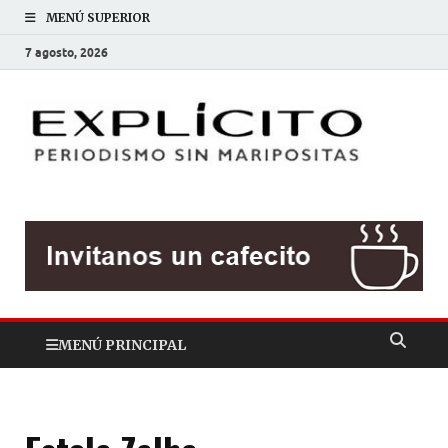
MENÚ SUPERIOR
7 agosto, 2026
EXP
Periodis
sin
mariposit
MENÚ PRINCIPAL