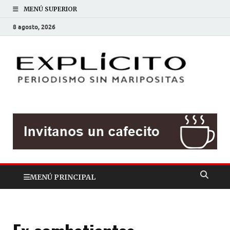
MENÚ SUPERIOR
8 agosto, 2026
EXP
Periodis
sin
mariposit
MENÚ PRINCIPAL