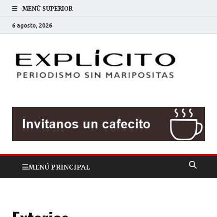
MENÚ SUPERIOR
6 agosto, 2026
EXP
Periodis
sin
mariposit
MENÚ PRINCIPAL