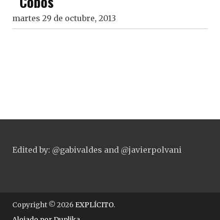
Cobos
martes 29 de octubre, 2013
Edited by: @gabivaldes and @javierpolvani
Copyright © 2026
EXPLÍCITO
.
Alojado por
Duplika