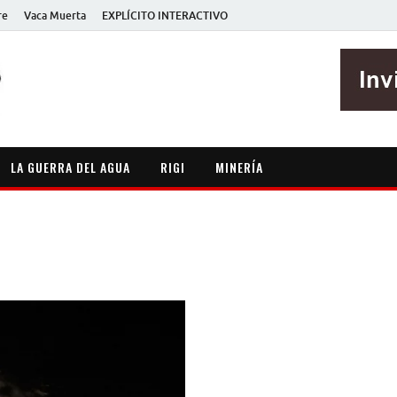
re
Vaca Muerta
EXPLÍCITO INTERACTIVO
EXPLÍCITO
Periodismo sin maripositas
LA GUERRA DEL AGUA
RIGI
MINERÍA