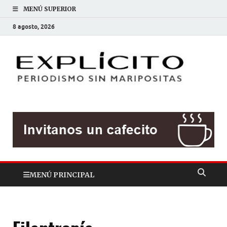
MENÚ SUPERIOR
8 agosto, 2026
EXP
Periodis
sin
mariposit
MENÚ PRINCIPAL