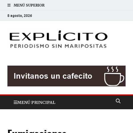
MENÚ SUPERIOR
8 agosto, 2026
EXP
Periodis
sin
mariposit
MENÚ PRINCIPAL