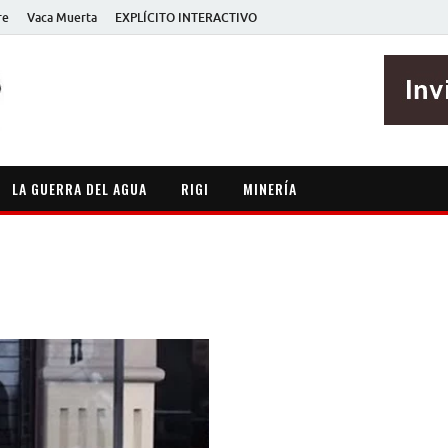
re
Vaca Muerta
EXPLÍCITO INTERACTIVO
EXPLÍCITO
Periodismo sin maripositas
LA GUERRA DEL AGUA
RIGI
MINERÍA