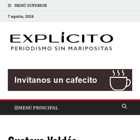
MENÚ SUPERIOR
7 agosto, 2026
EXP
Periodis
sin
mariposit
MENÚ PRINCIPAL