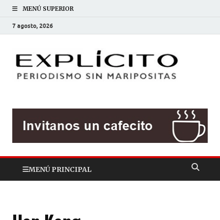
MENÚ SUPERIOR
7 agosto, 2026
EXP
Periodis
sin
mariposit
MENÚ PRINCIPAL