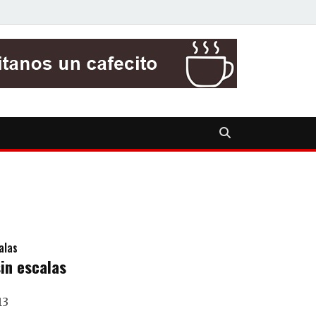
in escalas
13