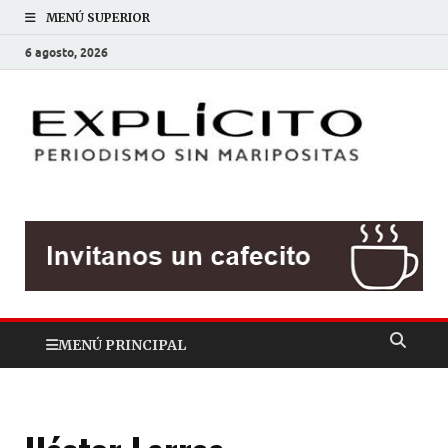
MENÚ SUPERIOR
6 agosto, 2026
EXP
Periodis
sin
mariposit
MENÚ PRINCIPAL