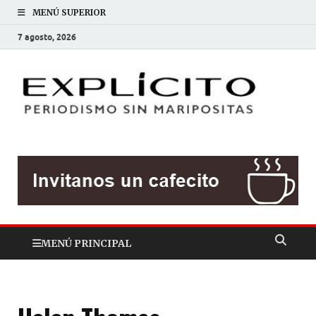
MENÚ SUPERIOR
7 agosto, 2026
EXP
Periodis
sin
mariposit
MENÚ PRINCIPAL