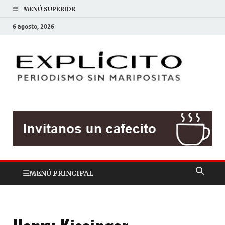
MENÚ SUPERIOR
6 agosto, 2026
EXP
Periodis
sin
mariposit
MENÚ PRINCIPAL