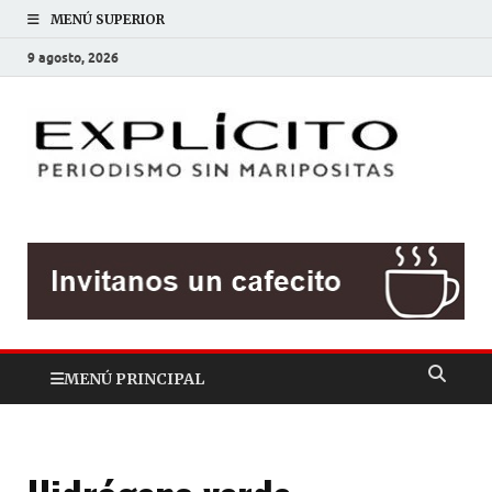
MENÚ SUPERIOR
9 agosto, 2026
EXP
Periodis
sin
mariposit
MENÚ PRINCIPAL