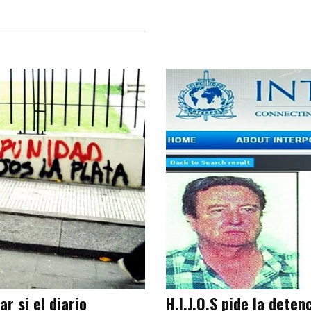
r si el diario
H.I.J.O.S pide la deten