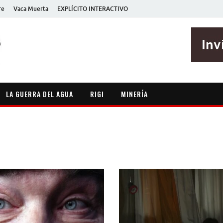
re
Vaca Muerta
EXPLÍCITO INTERACTIVO
EXPLÍCITO
Periodismo sin maripositas
LA GUERRA DEL AGUA
RIGI
MINERÍA