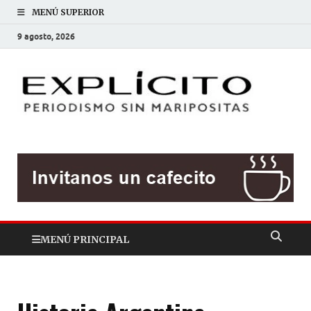
MENÚ SUPERIOR
9 agosto, 2026
EXP
Periodis
sin
mariposit
MENÚ PRINCIPAL