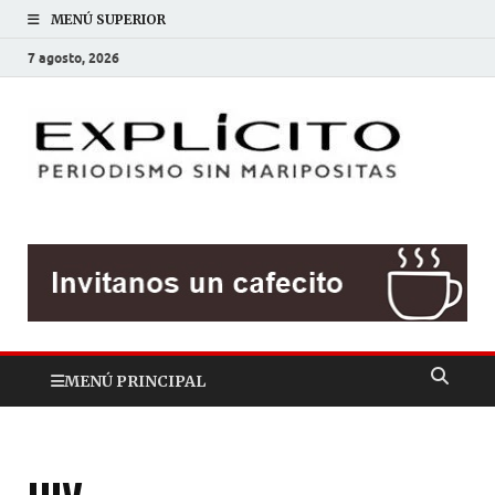
MENÚ SUPERIOR
7 agosto, 2026
EXP
Periodis
sin
mariposit
MENÚ PRINCIPAL