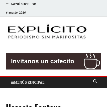
MENÚ SUPERIOR
6 agosto, 2026
EXP
Periodis
sin
mariposit
MENÚ PRINCIPAL