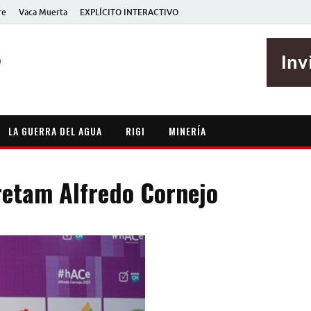
re
Vaca Muerta
EXPLÍCITO INTERACTIVO
EXPLÍCITO
Periodismo sin maripositas
LA GUERRA DEL AGUA
RIGI
MINERÍA
retam Alfredo Cornejo