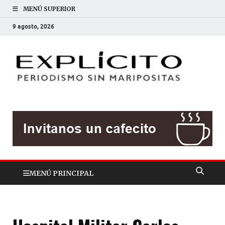
MENÚ SUPERIOR
9 agosto, 2026
EXP
Periodis
sin
mariposit
MENÚ PRINCIPAL